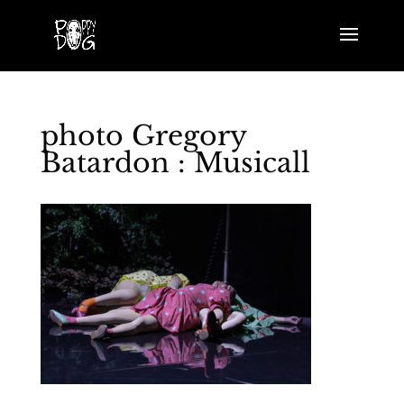
photo Gregory
Batardon : Musicall